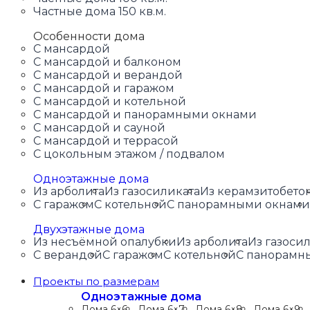
Частные дома 150 кв.м.
Особенности дома
С мансардой
С мансардой и балконом
С мансардой и верандой
С мансардой и гаражом
С мансардой и котельной
С мансардой и панорамными окнами
С мансардой и сауной
С мансардой и террасой
С цокольным этажом / подвалом
Одноэтажные дома
Из арболита
Из газосиликата
Из керамзитобето
С гаражом
С котельной
С панорамными окнами
Двухэтажные дома
Из несъёмной опалубки
Из арболита
Из газоси
С верандой
С гаражом
С котельной
С панорамн
Проекты по размерам
Одноэтажные дома
Дома 6×6
Дома 6×7
Дома 6×8
Дома 6×9