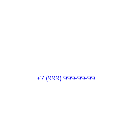
Пн-Пт 09.00-18.00 Сб, Вс - по договорённости
+7 (999) 999-99-99