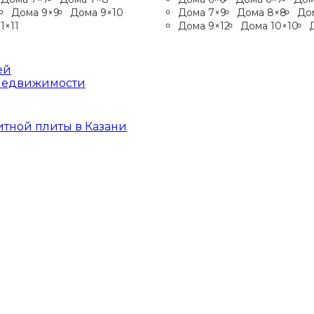
0
Дома 9×9
Дома 9×10
Дома 7×9
Дома 8×8
До
1×11
Дома 9×12
Дома 10×10
ей
 недвижимости
итной плиты в Казани