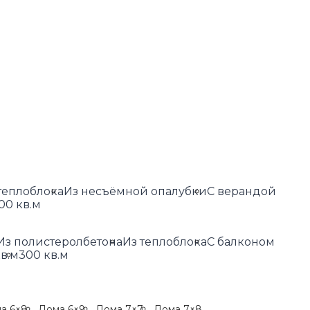
теплоблока
Из несъёмной опалубки
С верандой
00 кв.м
Из полистеролбетона
Из теплоблока
С балконом
в.м
300 кв.м
а 6×8
Дома 6×9
Дома 7×7
Дома 7×8