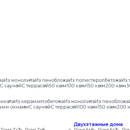
на
Из монолита
Из пеноблока
Из полистеролбетона
Из 
С сауной
С террасой
50 кв.м
100 кв.м
150 кв.м
200 кв.м
3
ликата
Из керамзитобетона
Из монолита
Из пеноблока
ыми окнами
С сауной
С террасой
100 кв.м
150 кв.м
200 к
Двухэтажные дома
Дома 7×7
Дома 7×8
Дома 6×6
Дома 6×7
Дом